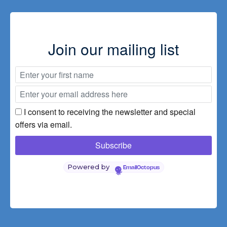
Kaffe
&
Plantager
Join our mailing list
Trekkingtour
Mt.
Batur
Besakih
Tempel
I consent to receiving the newsletter and special
offers via email.
Virgin
Beach
Maha
Powered by
EmailOctopus
Gangga
Trekkingtour
Mt.
Abang