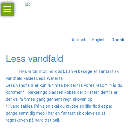
Skip
navigation
Home
Anmodning
Deutsch
English
Dansk
Resortet
Jr.
Less vandfald
Villa
Hvis vi tar mod nordøst, kan vi besøge et fantastisk
Delux
vandfald kaldet Less Waterfall.
værelse
Less vandfald, er kun ½ times kørsel fra vores resort. Når du
Restaurant
kommer til parkerings pladsen købes der billetter, derfra er
der ca. ½ times gang gennem regn skoven op
Bar
til vand faldet. På vejen skal du krydse en lille flod et par
gange samtidig med i har en fantastisk oplevelse af
Massage
regnskoven på nord øst bali.
Priser