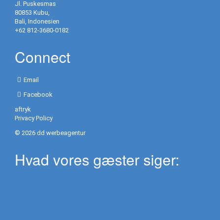
Jl. Puskesmas
fotos
80853 Kubu,
Bali, Indonesien
Priser
+62 812-3680-0182
Aktiviteter
Connect
Udflugter
Email
Les
Facebook
Waterfall
aftryk
Privacy Policy
Lempuyang
Tempel
© 2026 dd werbeagentur
Tirta
Hvad vores gæster siger:
Gangga
Ujung
Water
Palace