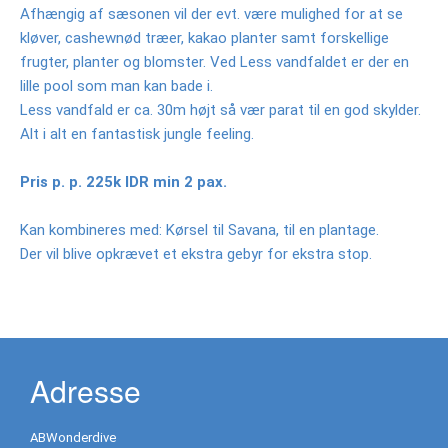
Afhængig af sæsonen vil der evt. være mulighed for at se
Dykning
kløver, cashewnød træer, kakao planter samt forskellige
frugter, planter og blomster. Ved Less vandfaldet er der en
Dykker
lille pool som man kan bade i.
center
Less vandfald er ca. 30m højt så vær parat til en god skylder.
Alt i alt en fantastisk jungle feeling.
Dykker
Steder
Pris p. p. 225k IDR min 2 pax.
Kubu
Kan kombineres med: Kørsel til Savana, til en plantage.
Tulamben
Der vil blive opkrævet et ekstra gebyr for ekstra stop.
2
Tank
Dives
Dykker
Adresse
kurser
UV
ABWonderdive