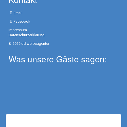
Trekkingtour
Email
Mt.
Facebook
Batur
Impressum
Besakih
Datenschutzerklärung
Tempel
© 2026 dd werbeagentur
Virgin
Was unsere Gäste sagen:
Beach
Maha
Gangga
Trekkingtour
Mt.
Abang
Aktivitäten
im