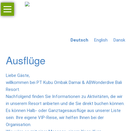
Navigation
überspringen
Home
Anfrage
Deutsch
English
Dansk
Resort
Junior
Ausflüge
Villen
Deluxe
Liebe Gäste,
Zimmer
willkommen bei PT Kubu Ombak Damai & ABWonderdive Bali
Resort.
Restaurant
Nachfolgend finden Sie Informationen zu Aktivitäten, die wir
in unserem Resort anbieten und die Sie direkt buchen können.
Bar
Es können Halb- oder Ganztagesausflüge aus unserer Liste
Massage
sein. Ihre eigene VIP-Reise, wir helfen Ihnen bei der
Organisation.
Preise