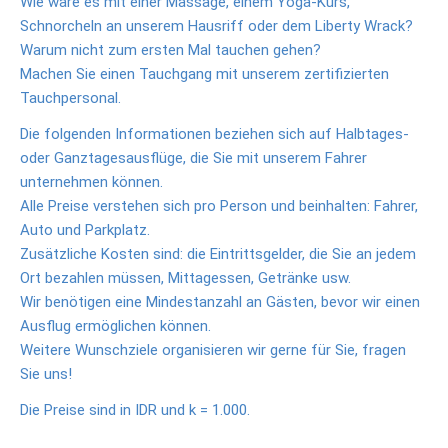
Wie wäre es mit einer Massage, einem Yoga-Kurs,
Schnorcheln an unserem Hausriff oder dem Liberty Wrack?
Tauchen
Warum nicht zum ersten Mal tauchen gehen?
Tauchbasis
Machen Sie einen Tauchgang mit unserem zertifizierten
Tauchpersonal.
Tauchplätze
Die folgenden Informationen beziehen sich auf Halbtages-
Kubu
oder Ganztagesausflüge, die Sie mit unserem Fahrer
unternehmen können.
Tulamben
Alle Preise verstehen sich pro Person und beinhalten: Fahrer,
Auto und Parkplatz.
2
Zusätzliche Kosten sind: die Eintrittsgelder, die Sie an jedem
Tank
Ort bezahlen müssen, Mittagessen, Getränke usw.
Dives
Wir benötigen eine Mindestanzahl an Gästen, bevor wir einen
Ausbildung
Ausflug ermöglichen können.
Weitere Wunschziele organisieren wir gerne für Sie, fragen
Unterwasser
Sie uns!
Galerie
Die Preise sind in IDR und k = 1.000.
Preise