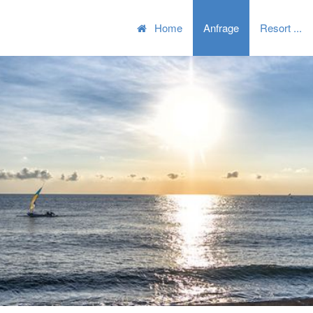
Home
Anfrage
Resort
•
•
•