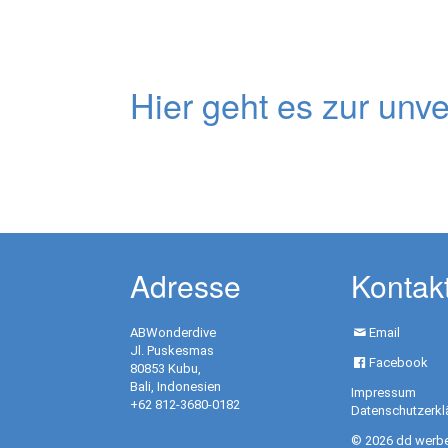
Hier geht es zur unv
Unverbindliche Anfrage:
Adresse
Kontak
ABWonderdive
Email
Jl. Puskesmas
Facebook
80853 Kubu,
Bali, Indonesien
Impressum
+62 812-3680-0182
Datenschutzerkl
© 2026 dd werb